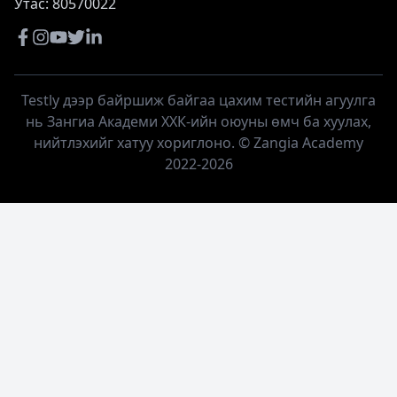
Утас: 80570022
Testly дээр байршиж байгаа цахим тестийн агуулга
нь Зангиа Академи ХХК-ийн оюуны өмч ба хуулах,
нийтлэхийг хатуу хориглоно. © Zangia Academy
2022-
2026