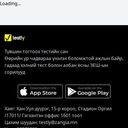
Loading...
Түвшин тогтоох тестийн сан
Өөрийн ур чадвараа үнэлэх боломжтой ажлын байр,
гадаад хэлний тест болон албан ёсны ЭЕШ-ын
сорилууд
Хаяг: Хан-Уул дүүрэг, 15-р хороо, Стадион Оргил
/17011/ Гэгээнтэн оффис 1601 тоот
Цахим шуудан: testly@zangia.mn