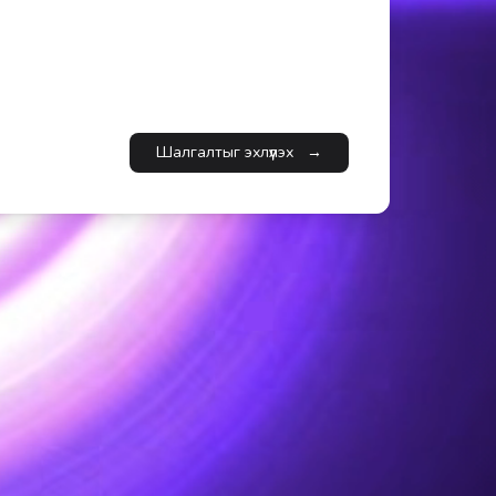
Шалгалтыг эхлүүлэх
→