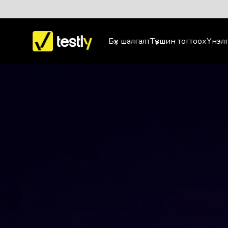
Бүх шалгалт
Түвшин тогтоох
Үнэлг