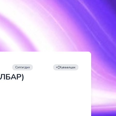
Сэтгэгдэл
Хуваалцах
ИЛБАР)