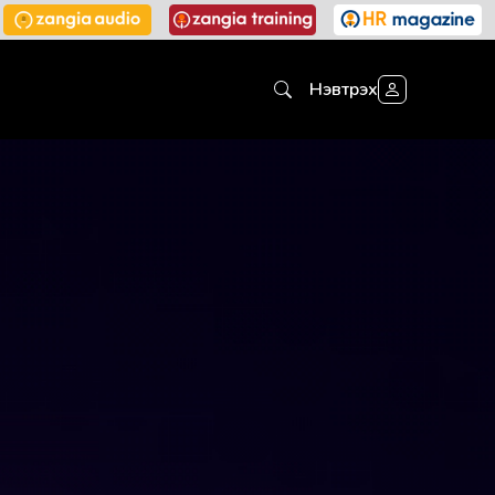
Нэвтрэх