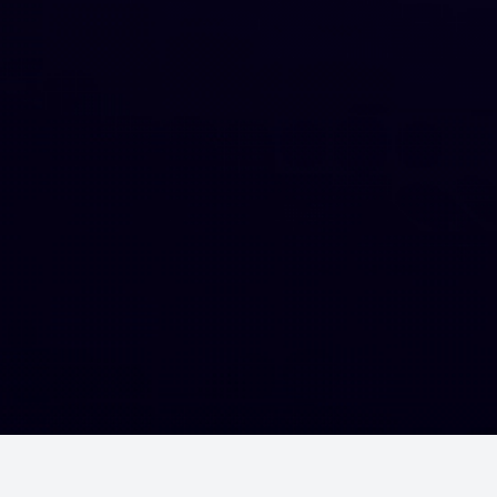
Шалгалтууд