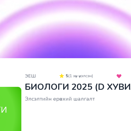
ЭЕШ
5
(
1
хүн үнэлсэн)
БИОЛОГИ 2025 (D ХУВ
Элсэлтийн ерөнхий шалгалт