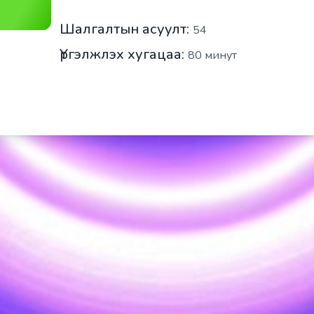
Шалгалтын асуулт:
54
Үргэлжлэх хугацаа:
80
минут