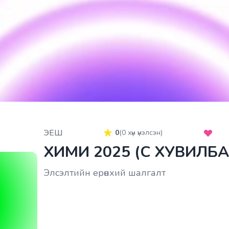
ЭЕШ
0
(
0
хүн үнэлсэн)
ХИМИ 2025 (C ХУВИЛБА
Элсэлтийн ерөнхий шалгалт