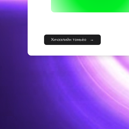
Хичээлийн томьёо
→