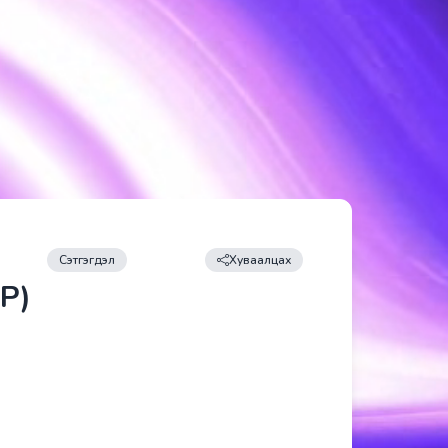
Сэтгэгдэл
Хуваалцах
Р)