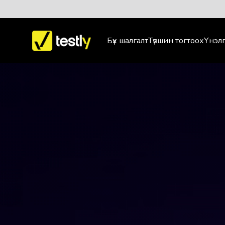
Бүх шалгалт
Түвшин тогтоох
Үнэлг