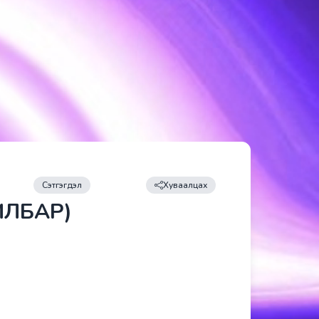
Сэтгэгдэл
Хуваалцах
ИЛБАР)