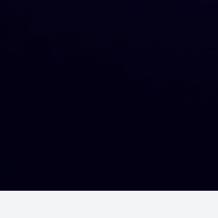
Шалгалтууд