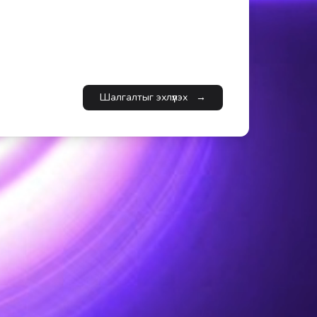
Шалгалтыг эхлүүлэх
→