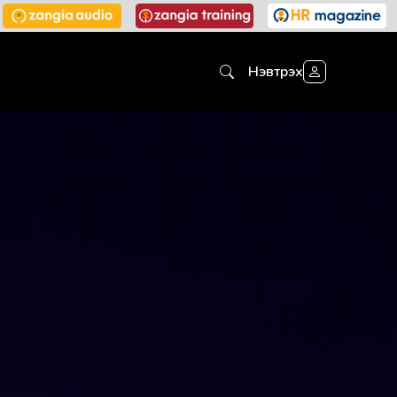
Нэвтрэх