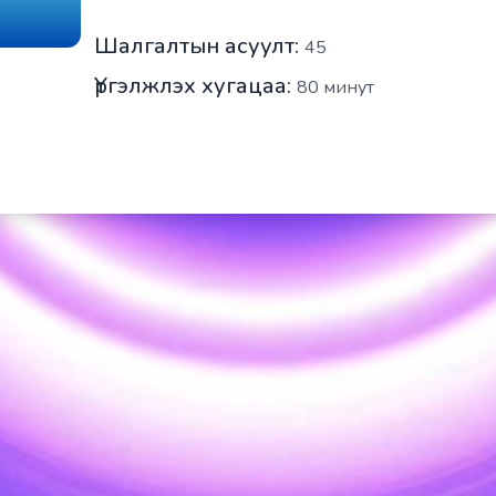
Шалгалтын асуулт:
45
Үргэлжлэх хугацаа:
80
минут