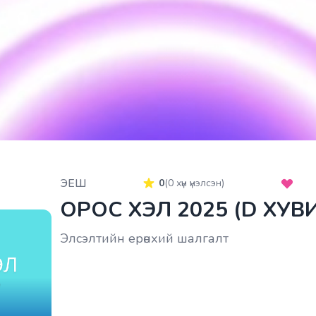
ЭЕШ
0
(
0
хүн үнэлсэн)
ОРОС ХЭЛ 2025 (D ХУВ
Элсэлтийн ерөнхий шалгалт