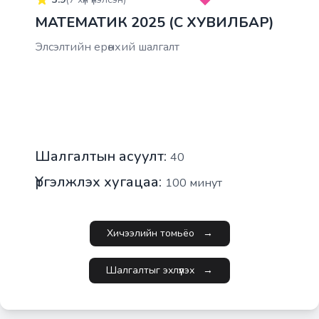
МАТЕМАТИК 2025 (C ХУВИЛБАР)
Элсэлтийн ерөнхий шалгалт
Шалгалтын асуулт:
40
Үргэлжлэх хугацаа:
100
минут
Хичээлийн томьёо
→
Шалгалтыг эхлүүлэх
→