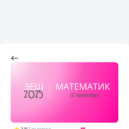
3.9
(
7
хүн үнэлсэн)