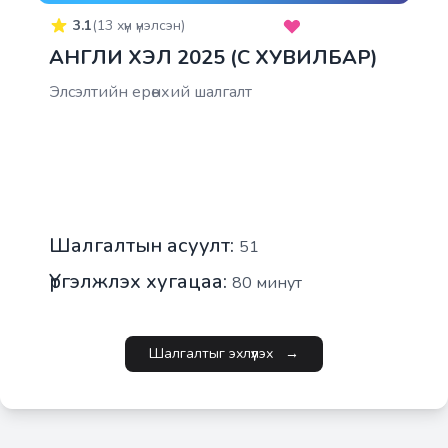
3.1
(
13
хүн үнэлсэн)
АНГЛИ ХЭЛ 2025 (C ХУВИЛБАР)
Элсэлтийн ерөнхий шалгалт
Шалгалтын асуулт:
51
Үргэлжлэх хугацаа:
80
минут
Шалгалтыг эхлүүлэх
→