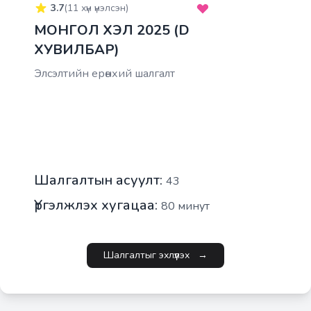
3.7
(
11
хүн үнэлсэн)
МОНГОЛ ХЭЛ 2025 (D
ХУВИЛБАР)
Элсэлтийн ерөнхий шалгалт
Шалгалтын асуулт:
43
Үргэлжлэх хугацаа:
80
минут
Шалгалтыг эхлүүлэх
→