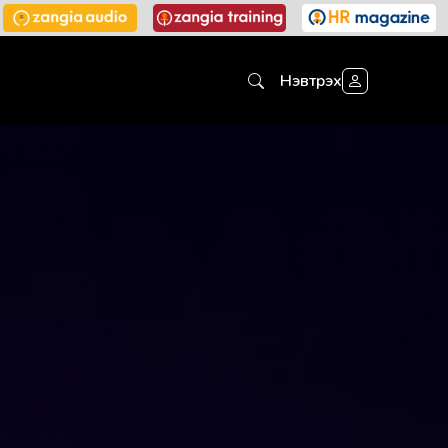
Нэвтрэх