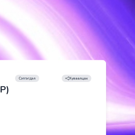
Сэтгэгдэл
Хуваалцах
Р)