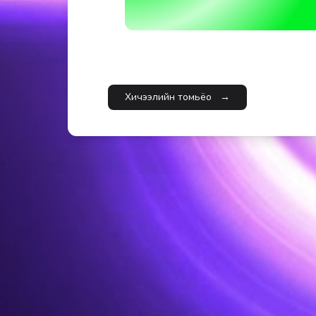
Хичээлийн томьёо
→