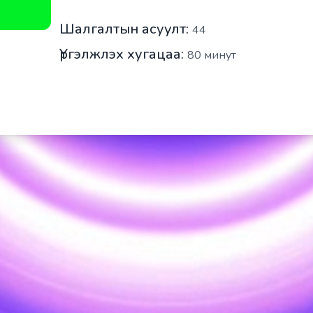
Шалгалтын асуулт:
44
Үргэлжлэх хугацаа:
80
минут