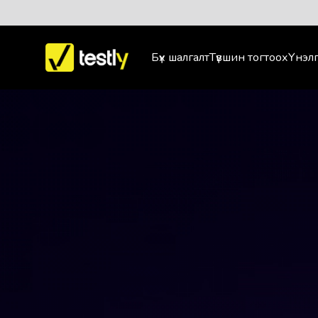
Бүх шалгалт
Түвшин тогтоох
Үнэлг