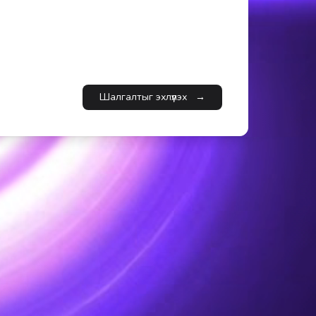
Шалгалтыг эхлүүлэх
→