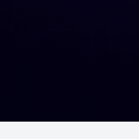
Шалгалтууд