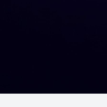
Шалгалтууд