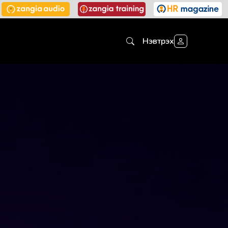
Нэвтрэх