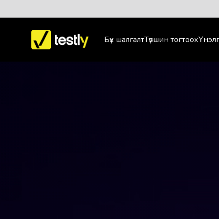
Бүх шалгалт
Түвшин тогтоох
Үнэлг