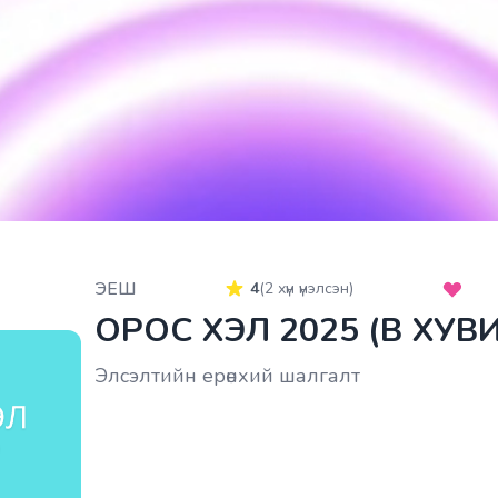
ЭЕШ
4
(
2
хүн үнэлсэн)
ОРОС ХЭЛ 2025 (B ХУВ
Элсэлтийн ерөнхий шалгалт