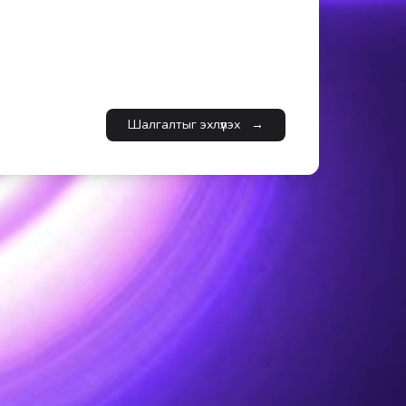
Шалгалтыг эхлүүлэх
→