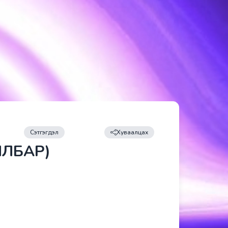
Сэтгэгдэл
Хуваалцах
ИЛБАР)