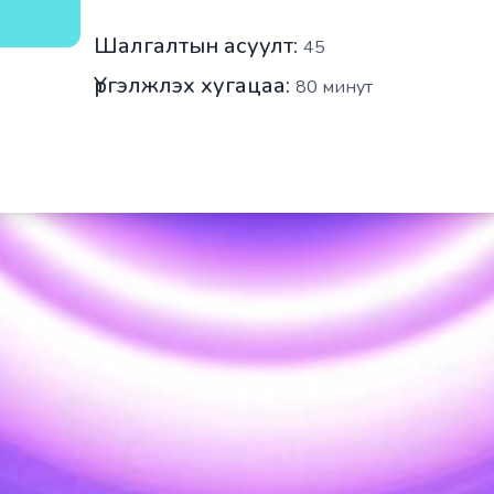
Шалгалтын асуулт:
45
Үргэлжлэх хугацаа:
80
минут