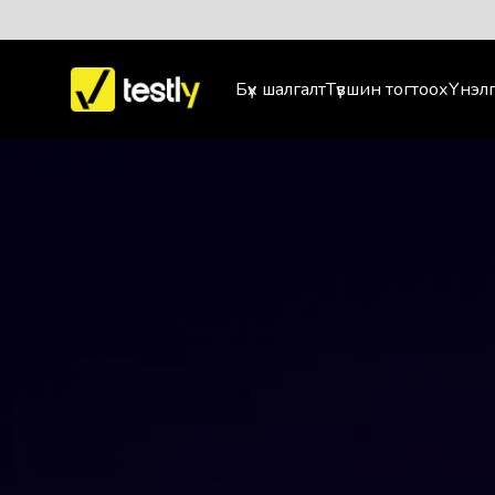
Бүх шалгалт
Түвшин тогтоох
Үнэлг