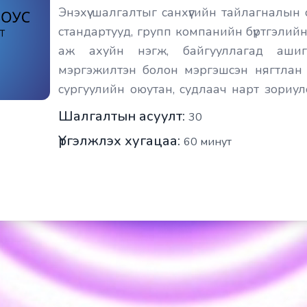
Энэхүү шалгалтыг санхүүгийн тайлагналын
стандартууд, групп компанийн бүртгэлийн
аж ахуйн нэгж, байгууллагад ашиг
мэргэжилтэн болон мэргэшсэн нягтлан 
сургуулийн оюутан, судлаач нарт зориул
олон улсын стандартын агуулгад нийцүүлэ
Шалгалтын асуулт:
30
Үргэлжлэх хугацаа:
60
минут