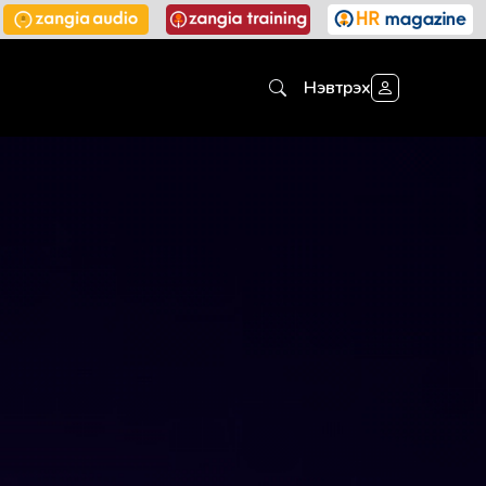
Нэвтрэх