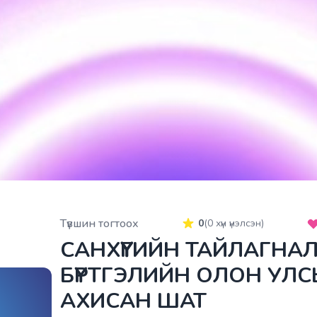
Түвшин тогтоох
0
(
0
хүн үнэлсэн)
САНХҮҮГИЙН ТАЙЛАГНА
БҮРТГЭЛИЙН ОЛОН УЛС
АХИСАН ШАТ