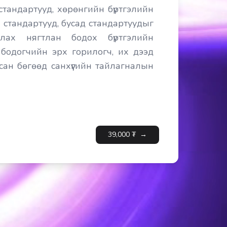
 стандартууд, хөрөнгийн бүртгэлийн
 стандартууд, бусад стандартуудыг
лах нягтлан бодох бүртгэлийн
бодогчийн эрх горилогч, их дээд
сан бөгөөд санхүүгийн тайлагналын
н боловсруулсан болно.
39,000
₮
→