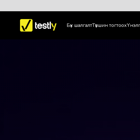
Бүх шалгалт
Түвшин тогтоох
Үнэлг