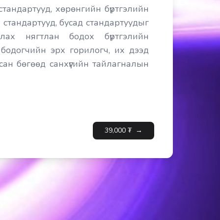
 стандартууд, хөрөнгийн бүртгэлийн
 стандартууд, бусад стандартуудыг
лах нягтлан бодох бүртгэлийн
бодогчийн эрх горилогч, их дээд
сан бөгөөд санхүүгийн тайлагналын
н боловсруулсан болно.
39,000
₮
→