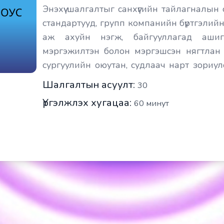
Энэхүү шалгалтыг санхүүгийн тайлагналын
стандартууд, групп компанийн бүртгэлийн
аж ахуйн нэгж, байгууллагад ашиг
мэргэжилтэн болон мэргэшсэн нягтлан 
сургуулийн оюутан, судлаач нарт зориул
олон улсын стандартын агуулгад нийцүүлэ
Шалгалтын асуулт:
30
Үргэлжлэх хугацаа:
60
минут