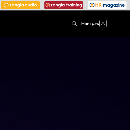
Нэвтрэх