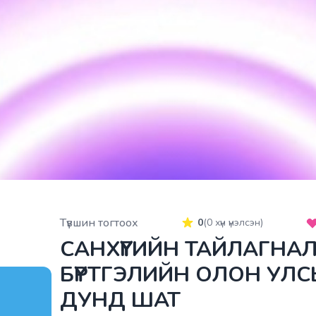
Түвшин тогтоох
0
(
0
хүн үнэлсэн)
САНХҮҮГИЙН ТАЙЛАГНА
БҮРТГЭЛИЙН ОЛОН УЛС
ДУНД ШАТ