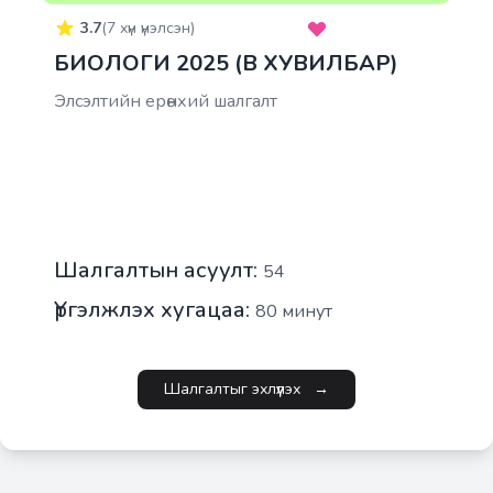
3.7
(
7
хүн үнэлсэн)
БИОЛОГИ 2025 (B ХУВИЛБАР)
Элсэлтийн ерөнхий шалгалт
Шалгалтын асуулт:
54
Үргэлжлэх хугацаа:
80
минут
Шалгалтыг эхлүүлэх
→