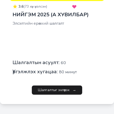
3.6
(
73
хүн үнэлсэн)
НИЙГЭМ 2025 (A ХУВИЛБАР)
Элсэлтийн ерөнхий шалгалт
Шалгалтын асуулт:
60
Үргэлжлэх хугацаа:
80
минут
Шалгалтыг эхлүүлэх
→