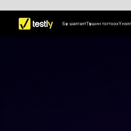
Бүх шалгалт
Түвшин тогтоох
Үнэлг