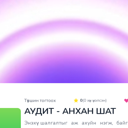
Түвшин тогтоох
0
(
0
хүн үнэлсэн)
АУДИТ - АНХАН ШАТ
Энэхүү шалгалтыг аж ахуйн нэгж, бай