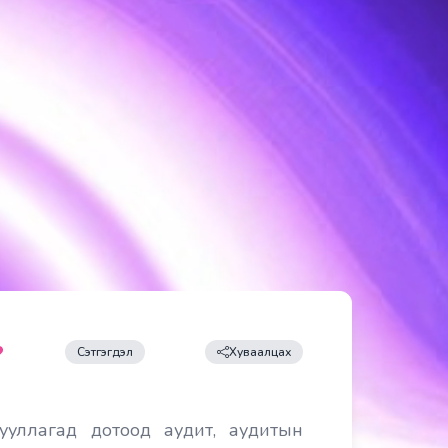
Сэтгэгдэл
Хуваалцах
гууллагад дотоод аудит, аудитын