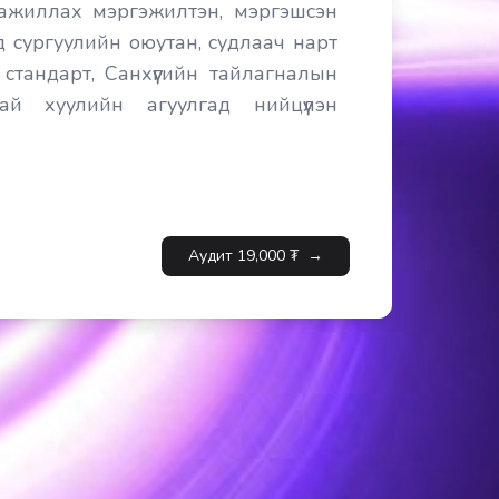
ажиллах мэргэжилтэн, мэргэшсэн
д сургуулийн оюутан, судлаач нарт
тандарт, Санхүүгийн тайлагналын
й хуулийн агуулгад нийцүүлэн
Аудит
19,000
₮
→