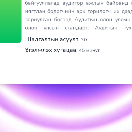
байгууллагад аудитор ажлын байранд 
нягтлан бодогчийн эрх горилогч, их дээ
зориулсан бөгөөд Аудитын олон улсын с
олон улсын стандарт, Аудитын туха
боловсруулсан болно.
Шалгалтын асуулт:
30
Үргэлжлэх хугацаа:
45
минут