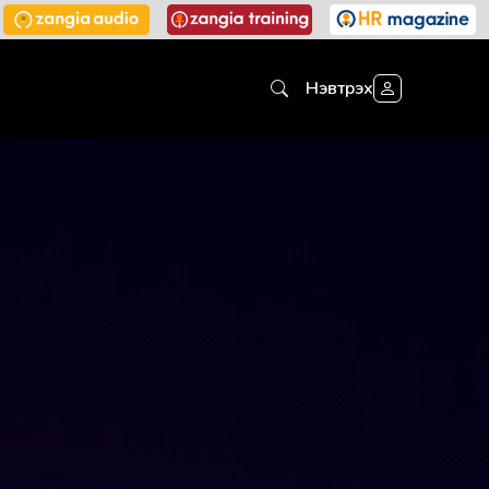
Нэвтрэх