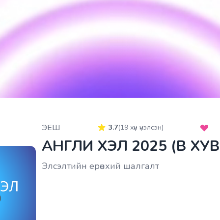
ЭЕШ
3.7
(
19
хүн үнэлсэн)
АНГЛИ ХЭЛ 2025 (B ХУ
Элсэлтийн ерөнхий шалгалт