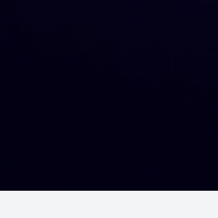
Шалгалтууд