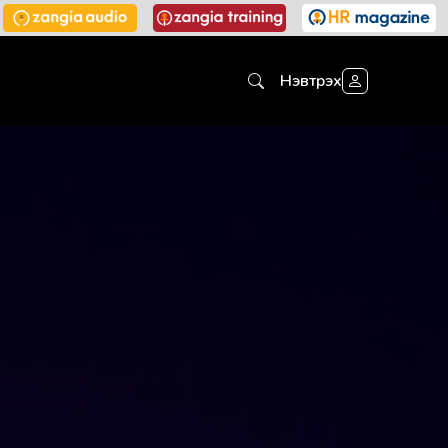
Нэвтрэх