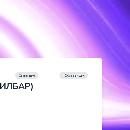
Сэтгэгдэл
Хуваалцах
ВИЛБАР)