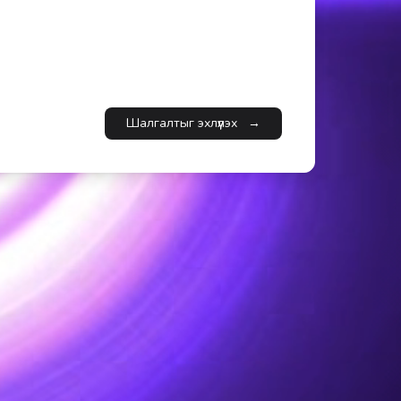
Шалгалтыг эхлүүлэх
→