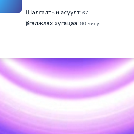
Шалгалтын асуулт:
67
Үргэлжлэх хугацаа:
80
минут