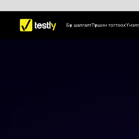
Бүх шалгалт
Түвшин тогтоох
Үнэлг