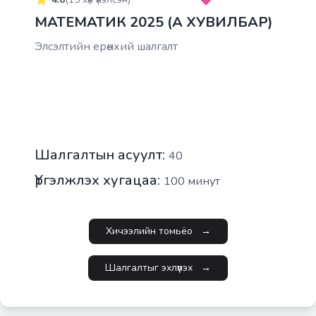
МАТЕМАТИК 2025 (A ХУВИЛБАР)
Элсэлтийн ерөнхий шалгалт
Шалгалтын асуулт:
40
Үргэлжлэх хугацаа:
100
минут
Хичээлийн томьёо
→
Шалгалтыг эхлүүлэх
→