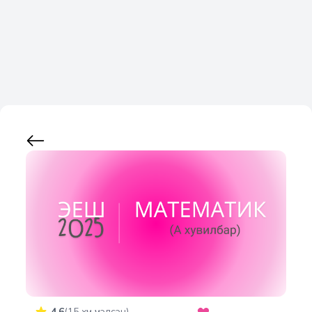
4.6
(
15
хүн үнэлсэн)