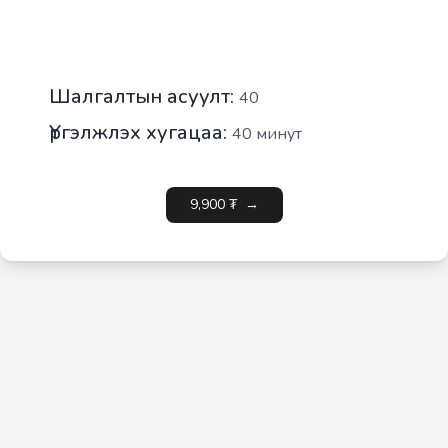
Шалгалтын асуулт:
40
Үргэлжлэх хугацаа:
40
минут
9,900
₮
→