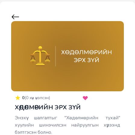
0
(
0
хүн үнэлсэн)
ХӨДӨЛМӨРИЙН ЭРХ ЗҮЙ
Энэхүү шалгалтыг "Хөдөлмөрийн тухай"
хуулийн шинэчилсэн найруулгын хүрээнд
бэлтгэсэн болно.