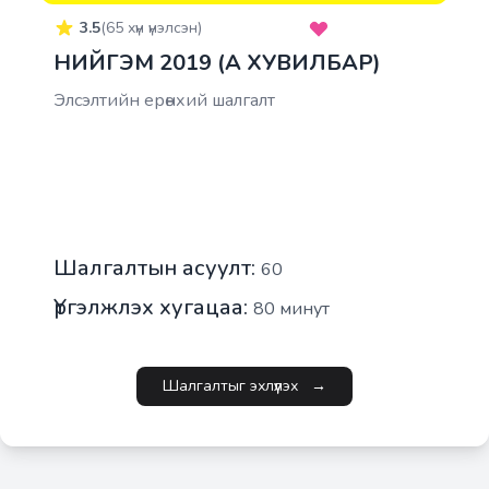
3.5
(
65
хүн үнэлсэн)
НИЙГЭМ 2019 (A ХУВИЛБАР)
Элсэлтийн ерөнхий шалгалт
Шалгалтын асуулт:
60
Үргэлжлэх хугацаа:
80
минут
Шалгалтыг эхлүүлэх
→