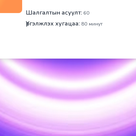
Шалгалтын асуулт:
60
Үргэлжлэх хугацаа:
80
минут