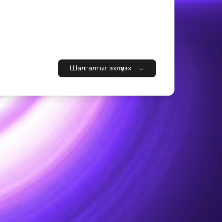
Шалгалтыг эхлүүлэх
→