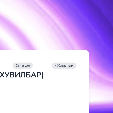
Сэтгэгдэл
Хуваалцах
A ХУВИЛБАР)