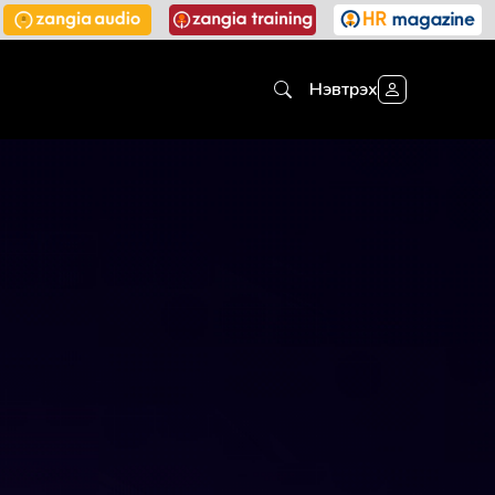
Нэвтрэх