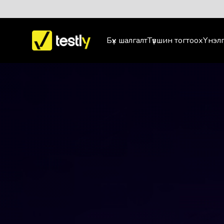
Бүх шалгалт
Түвшин тогтоох
Үнэлг