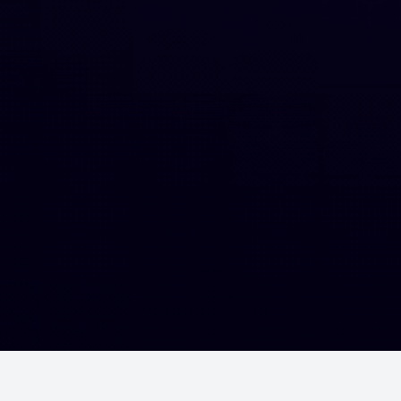
Шалгалтууд