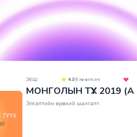
ЭЕШ
4.2
(
8
хүн үнэлсэн)
МОНГОЛЫН ТҮҮХ 2019 (
Элсэлтийн ерөнхий шалгалт