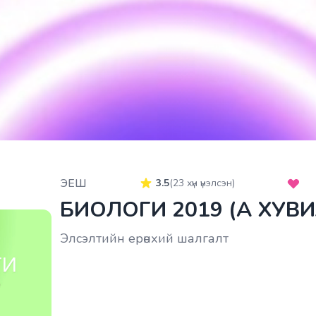
ЭЕШ
3.5
(
23
хүн үнэлсэн)
БИОЛОГИ 2019 (A ХУВ
Элсэлтийн ерөнхий шалгалт