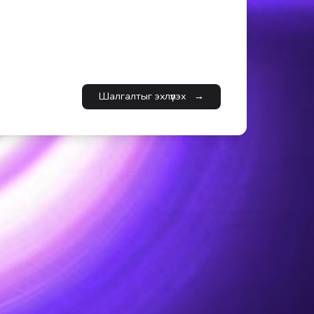
Шалгалтыг эхлүүлэх
→