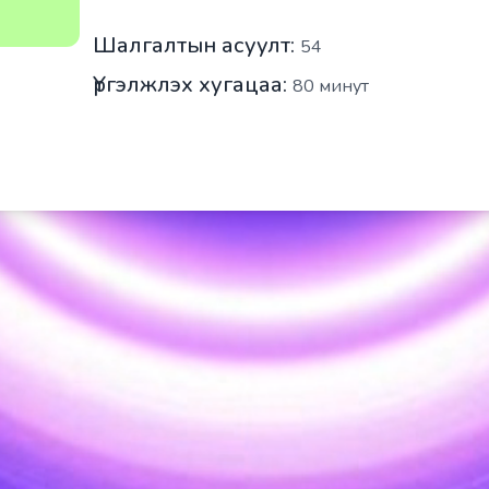
Шалгалтын асуулт:
54
Үргэлжлэх хугацаа:
80
минут