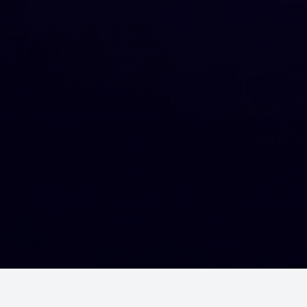
Шалгалтууд