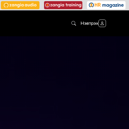
Нэвтрэх