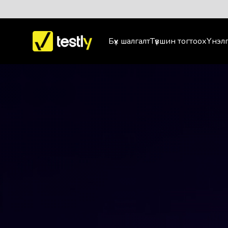
Бүх шалгалт
Түвшин тогтоох
Үнэлг