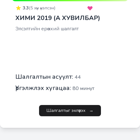
3.3
(
5
хүн үнэлсэн)
ХИМИ 2019 (A ХУВИЛБАР)
Элсэлтийн ерөнхий шалгалт
Шалгалтын асуулт:
44
Үргэлжлэх хугацаа:
80
минут
Шалгалтыг эхлүүлэх
→