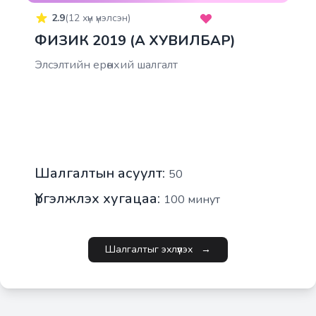
2.9
(
12
хүн үнэлсэн)
ФИЗИК 2019 (A ХУВИЛБАР)
Элсэлтийн ерөнхий шалгалт
Шалгалтын асуулт:
50
Үргэлжлэх хугацаа:
100
минут
Шалгалтыг эхлүүлэх
→