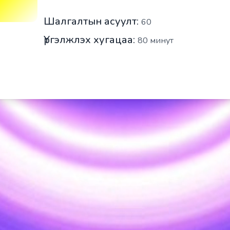
Шалгалтын асуулт:
60
Үргэлжлэх хугацаа:
80
минут