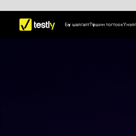
Бүх шалгалт
Түвшин тогтоох
Үнэлг