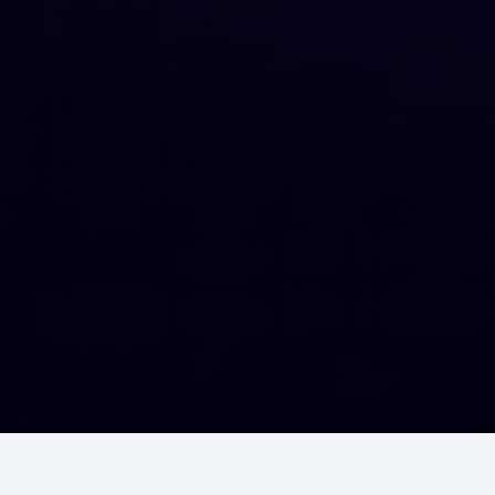
Шалгалтууд