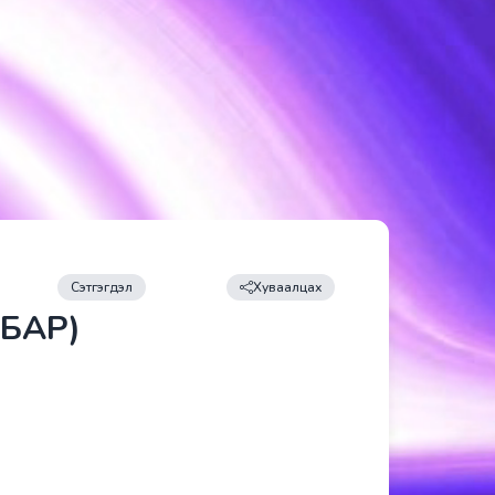
Сэтгэгдэл
Хуваалцах
ЛБАР)