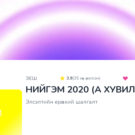
ЭЕШ
3.9
(
35
хүн үнэлсэн)
НИЙГЭМ 2020 (A ХУВИ
Элсэлтийн ерөнхий шалгалт