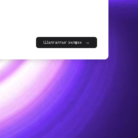
Шалгалтыг эхлүүлэх
→