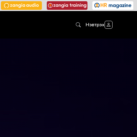
Нэвтрэх