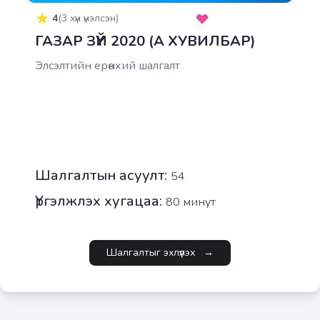
4
(
3
хүн үнэлсэн)
ГАЗАР ЗҮЙ 2020 (A ХУВИЛБАР)
Элсэлтийн ерөнхий шалгалт
Шалгалтын асуулт:
54
Үргэлжлэх хугацаа:
80
минут
Шалгалтыг эхлүүлэх
→