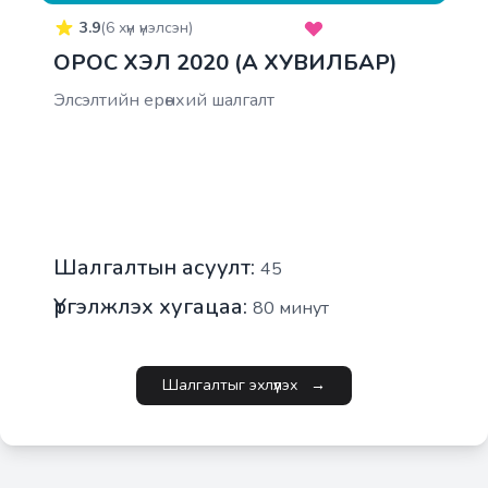
3.9
(
6
хүн үнэлсэн)
ОРОС ХЭЛ 2020 (A ХУВИЛБАР)
Элсэлтийн ерөнхий шалгалт
Шалгалтын асуулт:
45
Үргэлжлэх хугацаа:
80
минут
Шалгалтыг эхлүүлэх
→