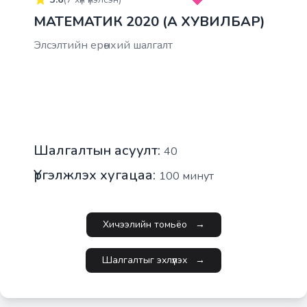
МАТЕМАТИК 2020 (A ХУВИЛБАР)
Элсэлтийн ерөнхий шалгалт
Шалгалтын асуулт:
40
Үргэлжлэх хугацаа:
100
минут
Хичээлийн томьёо
→
Шалгалтыг эхлүүлэх
→