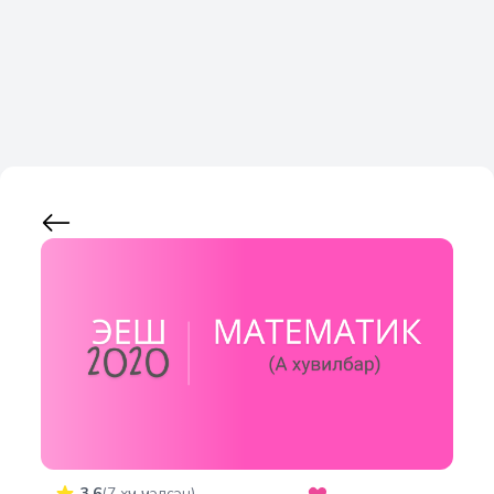
3.6
(
7
хүн үнэлсэн)