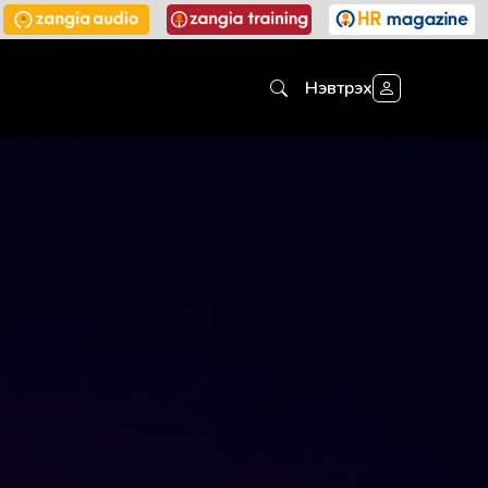
Нэвтрэх