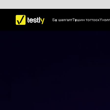
Бүх шалгалт
Түвшин тогтоох
Үнэлг