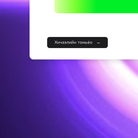
Хичээлийн томьёо
→