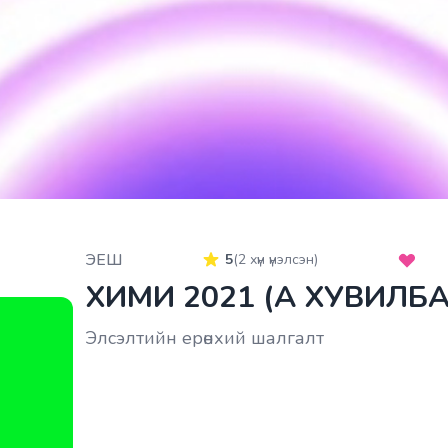
ЭЕШ
5
(
2
хүн үнэлсэн)
ХИМИ 2021 (A ХУВИЛБА
Элсэлтийн ерөнхий шалгалт