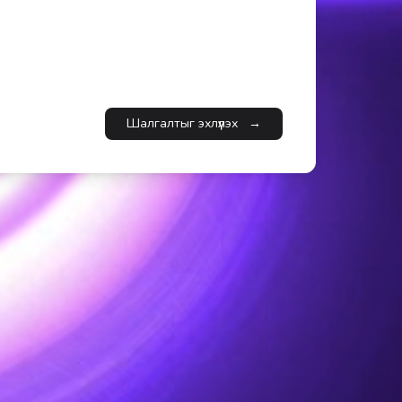
Шалгалтыг эхлүүлэх
→