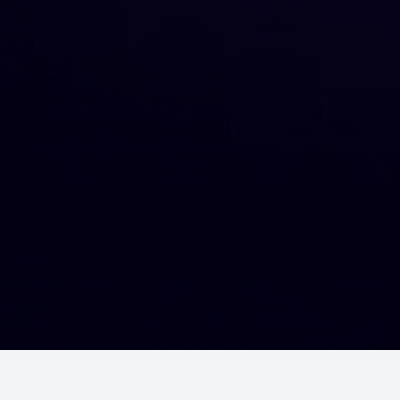
Шалгалтууд