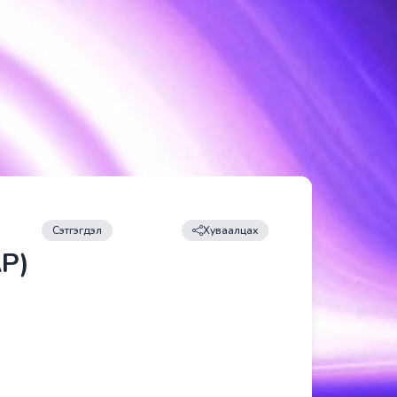
Сэтгэгдэл
Хуваалцах
Р)