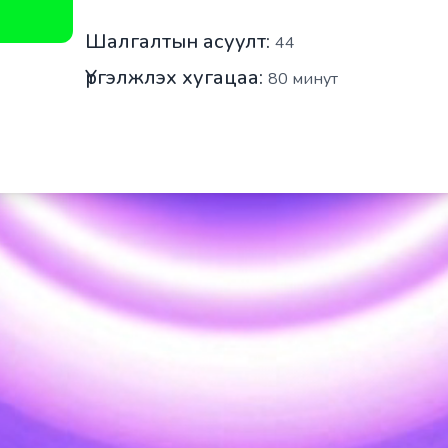
Шалгалтын асуулт:
44
Үргэлжлэх хугацаа:
80
минут