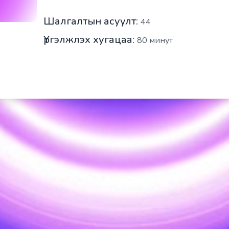
Шалгалтын асуулт:
44
Үргэлжлэх хугацаа:
80
минут