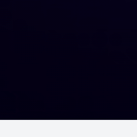
Шалгалтууд