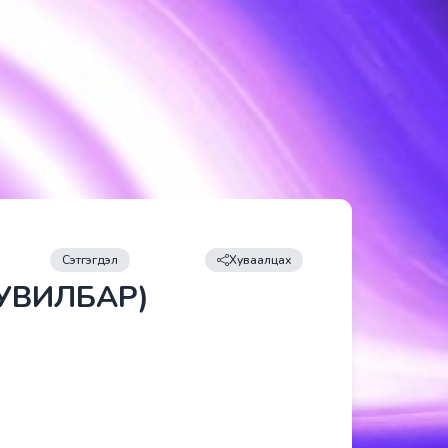
Сэтгэгдэл
Хуваалцах
ХУВИЛБАР)