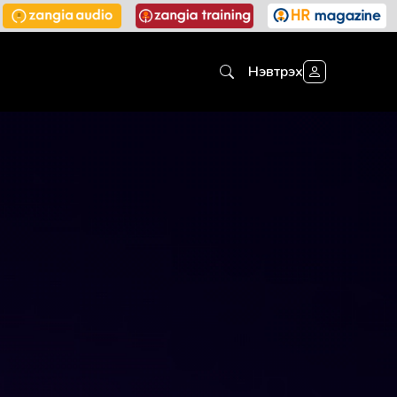
Нэвтрэх