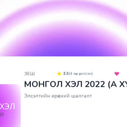
ЭЕШ
3.3
(
4
хүн үнэлсэн)
МОНГОЛ ХЭЛ 2022 (A 
Элсэлтийн ерөнхий шалгалт