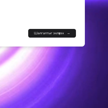
Шалгалтыг эхлүүлэх
→