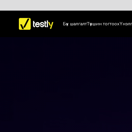
Бүх шалгалт
Түвшин тогтоох
Үнэлг