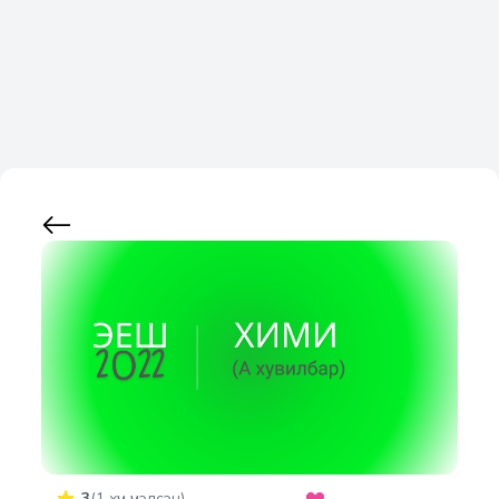
3
(
1
хүн үнэлсэн)