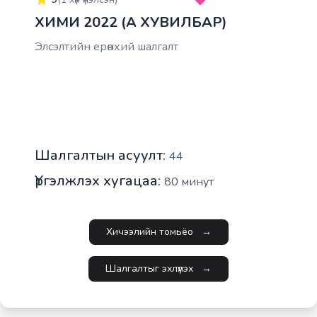
ХИМИ 2022 (A ХУВИЛБАР)
Элсэлтийн ерөнхий шалгалт
Шалгалтын асуулт:
44
Үргэлжлэх хугацаа:
80
минут
Хичээлийн томьёо
→
Шалгалтыг эхлүүлэх
→