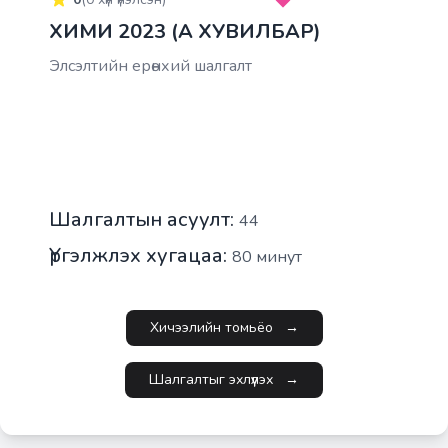
ХИМИ 2023 (A ХУВИЛБАР)
Элсэлтийн ерөнхий шалгалт
Шалгалтын асуулт:
44
Үргэлжлэх хугацаа:
80
минут
Хичээлийн томьёо
→
Шалгалтыг эхлүүлэх
→