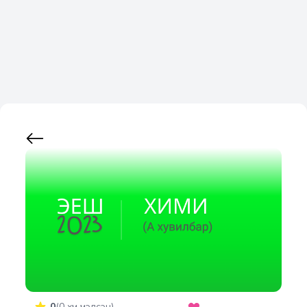
0
(
0
хүн үнэлсэн)