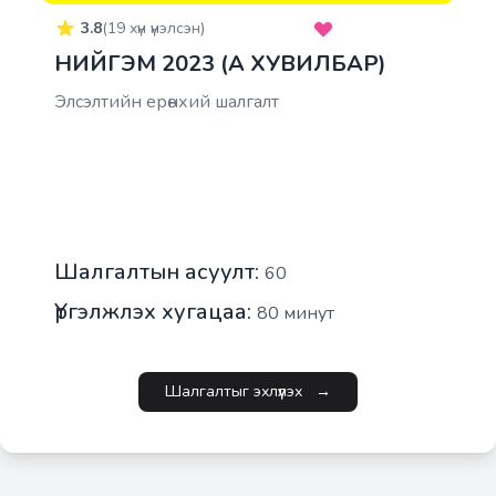
3.8
(
19
хүн үнэлсэн)
НИЙГЭМ 2023 (A ХУВИЛБАР)
Элсэлтийн ерөнхий шалгалт
Шалгалтын асуулт:
60
Үргэлжлэх хугацаа:
80
минут
Шалгалтыг эхлүүлэх
→