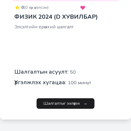
0
(
0
хүн үнэлсэн)
ФИЗИК 2024 (D ХУВИЛБАР)
Элсэлтийн ерөнхий шалгалт
Шалгалтын асуулт:
50
Үргэлжлэх хугацаа:
100
минут
Шалгалтыг эхлүүлэх
→