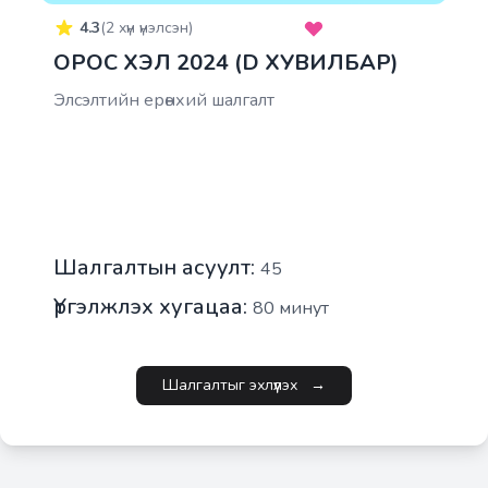
4.3
(
2
хүн үнэлсэн)
ОРОС ХЭЛ 2024 (D ХУВИЛБАР)
Элсэлтийн ерөнхий шалгалт
Шалгалтын асуулт:
45
Үргэлжлэх хугацаа:
80
минут
Шалгалтыг эхлүүлэх
→