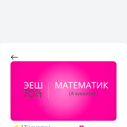
2.7
(
2
хүн үнэлсэн)