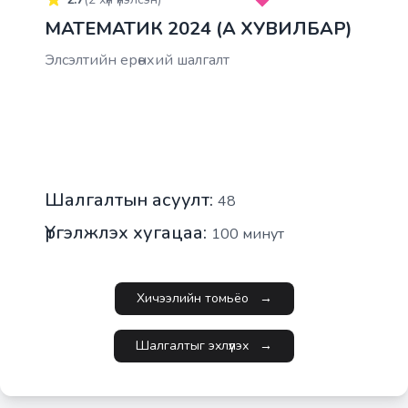
МАТЕМАТИК 2024 (A ХУВИЛБАР)
Элсэлтийн ерөнхий шалгалт
Шалгалтын асуулт:
48
Үргэлжлэх хугацаа:
100
минут
Хичээлийн томьёо
→
Шалгалтыг эхлүүлэх
→