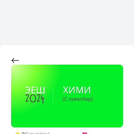
0
(
0
хүн үнэлсэн)