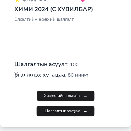
ХИМИ 2024 (C ХУВИЛБАР)
Элсэлтийн ерөнхий шалгалт
Шалгалтын асуулт:
100
Үргэлжлэх хугацаа:
80
минут
Хичээлийн томьёо
→
Шалгалтыг эхлүүлэх
→