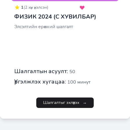
1
(
2
хүн үнэлсэн)
ФИЗИК 2024 (C ХУВИЛБАР)
Элсэлтийн ерөнхий шалгалт
Шалгалтын асуулт:
50
Үргэлжлэх хугацаа:
100
минут
Шалгалтыг эхлүүлэх
→