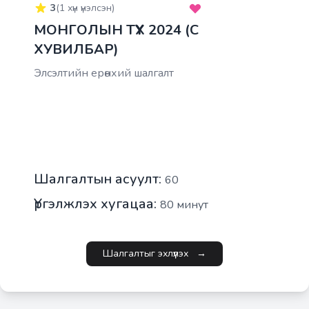
3
(
1
хүн үнэлсэн)
МОНГОЛЫН ТҮҮХ 2024 (C
ХУВИЛБАР)
Элсэлтийн ерөнхий шалгалт
Шалгалтын асуулт:
60
Үргэлжлэх хугацаа:
80
минут
Шалгалтыг эхлүүлэх
→