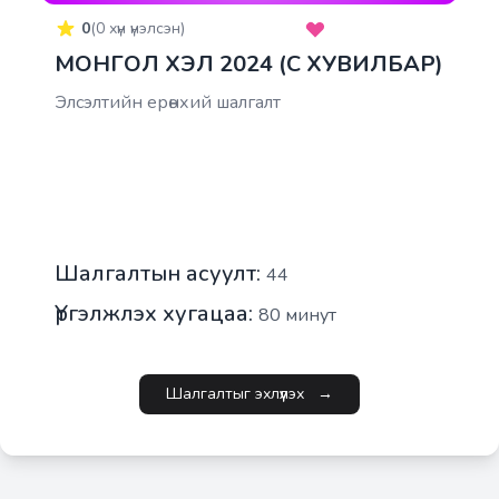
0
(
0
хүн үнэлсэн)
МОНГОЛ ХЭЛ 2024 (C ХУВИЛБАР)
Элсэлтийн ерөнхий шалгалт
Шалгалтын асуулт:
44
Үргэлжлэх хугацаа:
80
минут
Шалгалтыг эхлүүлэх
→