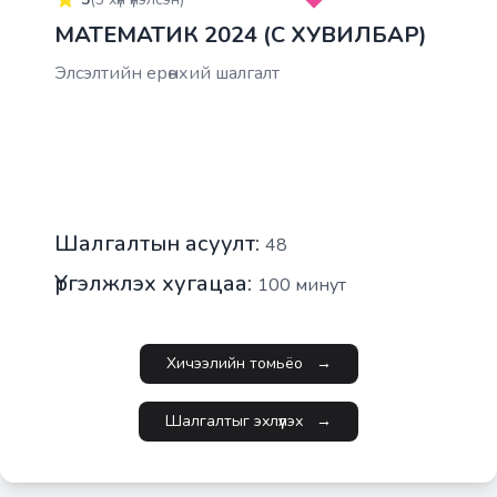
МАТЕМАТИК 2024 (C ХУВИЛБАР)
Элсэлтийн ерөнхий шалгалт
Шалгалтын асуулт:
48
Үргэлжлэх хугацаа:
100
минут
Хичээлийн томьёо
→
Шалгалтыг эхлүүлэх
→