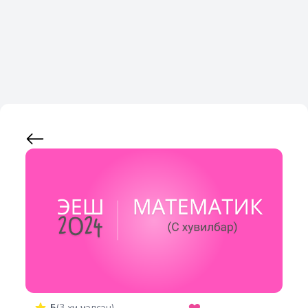
5
(
3
хүн үнэлсэн)