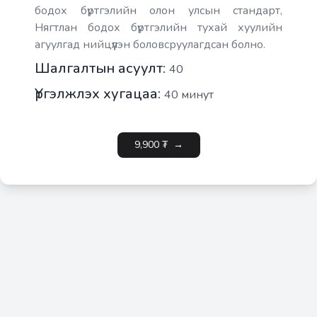
бодох бүртгэлийн олон улсын стандарт,
Нягтлан бодох бүртгэлийн тухай хуулийн
агуулгад нийцүүлэн боловсруулагдсан болно.
Шалгалтын асуулт:
40
Үргэлжлэх хугацаа:
40
минут
9,900
₮
→