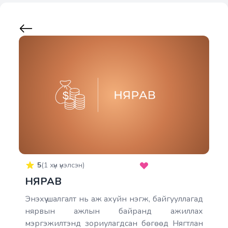
5
(
1
хүн үнэлсэн)
НЯРАВ
Энэхүү шалгалт нь аж ахуйн нэгж, байгууллагад
нярвын ажлын байранд ажиллах
мэргэжилтэнд зориулагдсан бөгөөд Нягтлан