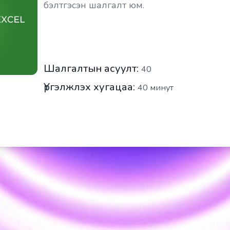
бэлтгэсэн шалгалт юм.
Шалгалтын асуулт:
40
Үргэлжлэх хугацаа:
40
минут