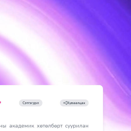
Сэтгэгдэл
Хуваалцах
ёсны академик хөтөлбөрт суурилан