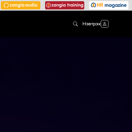
Нэвтрэх