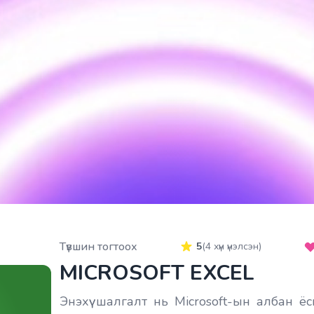
Түвшин тогтоох
5
(
4
хүн үнэлсэн)
MICROSOFT EXCEL
Энэхүү шалгалт нь Microsoft-ын албан 