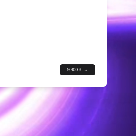
9,900
₮
→