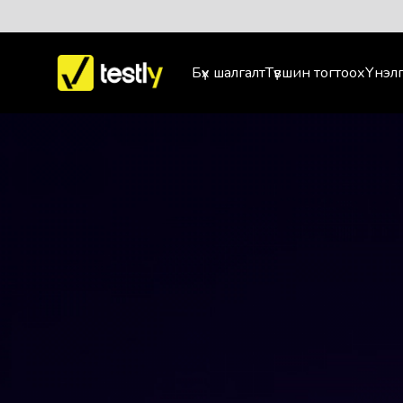
Бүх шалгалт
Түвшин тогтоох
Үнэлг