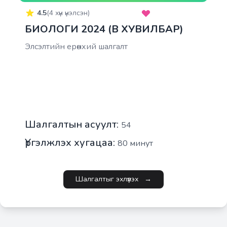
4.5
(
4
хүн үнэлсэн)
БИОЛОГИ 2024 (B ХУВИЛБАР)
Элсэлтийн ерөнхий шалгалт
Шалгалтын асуулт:
54
Үргэлжлэх хугацаа:
80
минут
Шалгалтыг эхлүүлэх
→