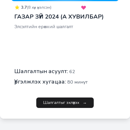
3.7
(
8
хүн үнэлсэн)
ГАЗАР ЗҮЙ 2024 (А ХУВИЛБАР)
Элсэлтийн ерөнхий шалгалт
Шалгалтын асуулт:
62
Үргэлжлэх хугацаа:
80
минут
Шалгалтыг эхлүүлэх
→