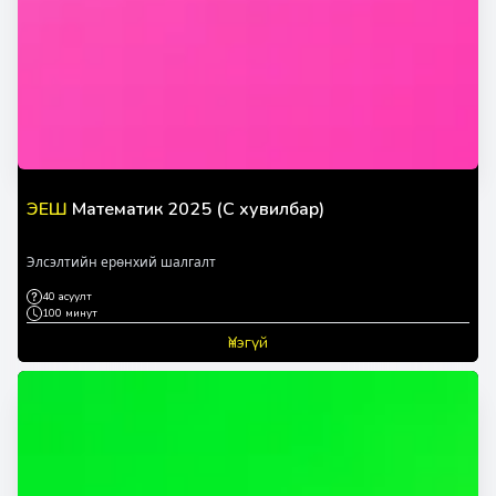
ЭЕШ
Математик 2025 (C хувилбар)
Элсэлтийн ерөнхий шалгалт
40 асуулт
100 минут
Үнэгүй