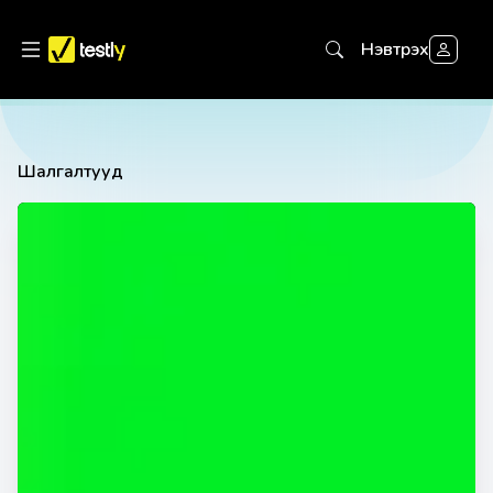
Нэвтрэх
Шалгалтууд