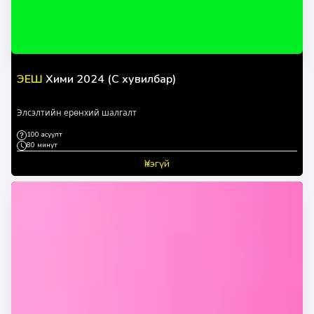
ЭЕШ
Хими 2024 (C хувилбар)
Элсэлтийн ерөнхий шалгалт
100 асуулт
80 минут
Үнэгүй