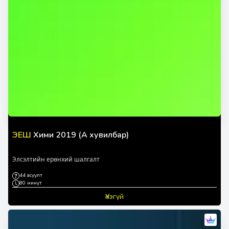
ЭЕШ
Хими 2019 (A хувилбар)
Элсэлтийн ерөнхий шалгалт
44 асуулт
80 минут
Үнэгүй