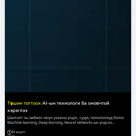
Түвшин тогтоох
AI-ын технологи ба оновчтой
хэрэглээ
Шалгалт нь хиймэл оюун ухааны үндэс, суурь технологиуд болох
Machine learning, Deep learning, Neural networks-ын үндсэн
зарчмууд ба тэдгээрийн хэрэглээний жишээнүүдийн талаар болон
бизнесийн үйл ажиллагаагаа шинэчлэх, инноваци хийх, үйл
30 асуулт