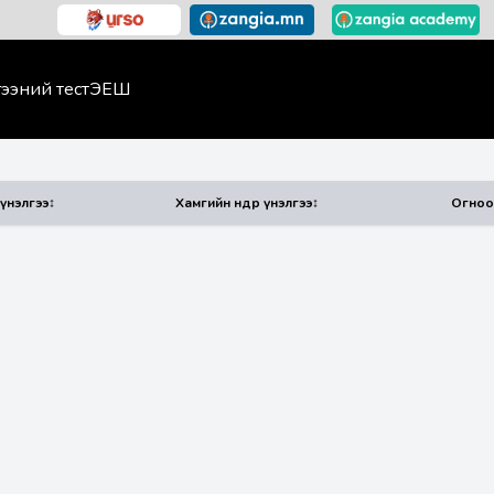
ээний тест
ЭЕШ
үнэлгээ
↕
Хамгийн өндөр үнэлгээ
↕
Огноо