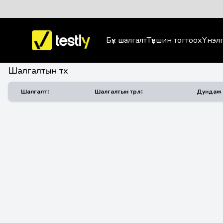
Бүх шалгалт
Түвшин тогтоох
Үнэлг
Шалгалтын түүх
Шалгалт
↕
Шалгалтын төрөл
↕
Дундаж 